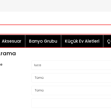
Aksesuar
Banyo Grubu
Küçük Ev Aletleri
Çe
 Arama
me