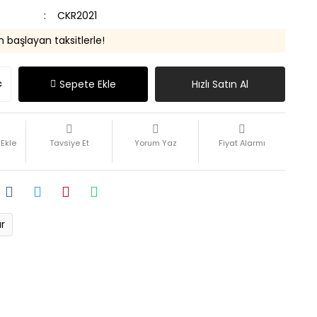
CKR2021
n başlayan taksitlerle!
Sepete Ekle
Hızlı Satın Al
Tavsiye Et
Yorum Yaz
Fiyat Alarmı
ır