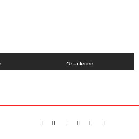
i
Önerileriniz
za iletebilirsiniz.