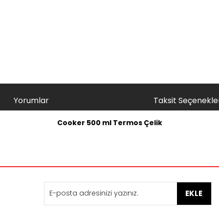
Yorumlar
Taksit Seçenekler
Cooker 500 ml Termos Çelik
nularda yetersiz gördüğünüz noktaları öneri formunu kullanarak tarafımı
Bu ürüne ilk yorumu siz yapın!
Yorum Yaz
EKLE