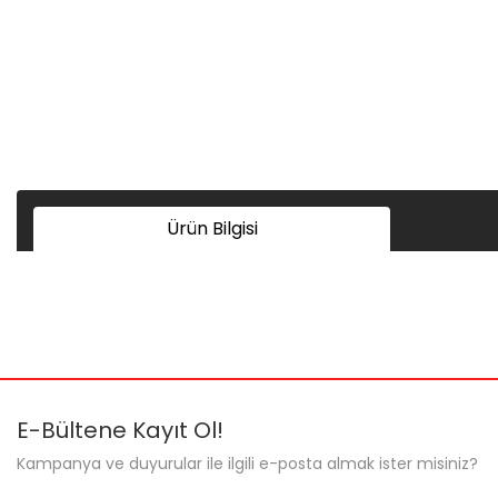
Ürün Bilgisi
Bu ürünün fiyat bilgisi, resim, ürün açıklamalarında ve diğer ko
Görüş ve önerileriniz için teşekkür ederiz.
Ürün resmi kalitesiz, bozuk veya görüntülenemiyor.
E-Bültene Kayıt Ol!
Ürün açıklamasında eksik bilgiler bulunuyor.
Kampanya ve duyurular ile ilgili e-posta almak ister misiniz?
Ürün bilgilerinde hatalar bulunuyor.