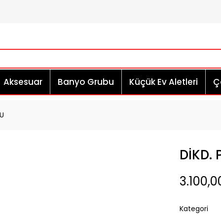
Aksesuar
Banyo Grubu
Küçük Ev Aletleri
Çe
LU
DİKD.
3.100,0
Kategori