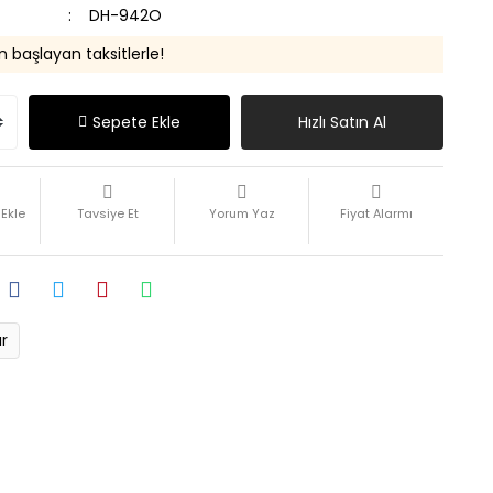
DH-942O
n başlayan taksitlerle!
Sepete Ekle
Hızlı Satın Al
Tavsiye Et
Yorum Yaz
Fiyat Alarmı
ır