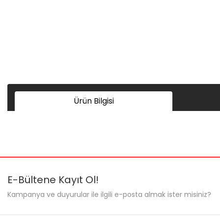
Ürün Bilgisi
Bu ürünün fiyat bilgisi, resim, ürün açıklamalarında ve diğer ko
Görüş ve önerileriniz için teşekkür ederiz.
Ürün resmi kalitesiz, bozuk veya görüntülenemiyor.
E-Bültene Kayıt Ol!
Ürün açıklamasında eksik bilgiler bulunuyor.
Kampanya ve duyurular ile ilgili e-posta almak ister misiniz?
Ürün bilgilerinde hatalar bulunuyor.
Ürün fiyatı diğer sitelerden daha pahalı.