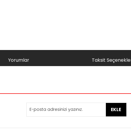
Yorumlar
Taksit Seçenekler
nularda yetersiz gördüğünüz noktaları öneri formunu kullanarak tarafımı
Bu ürüne ilk yorumu siz yapın!
Yorum Yaz
EKLE