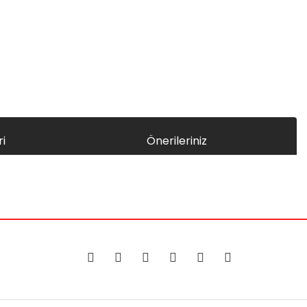
i
Önerileriniz
za iletebilirsiniz.