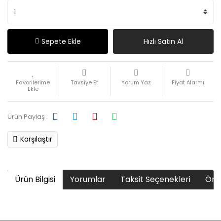
Sepete Ekle
Hızlı Satın Al
Tavsiye Et
Yorum Yaz
Fiyat Alarmı
Ürün Paylaş :
Karşılaştır
Ürün Bilgisi
Yorumlar
Taksit Seçenekleri
Öner
Bu ürünün fiyat bilgisi, resim, ürün açıklamalarında ve diğer