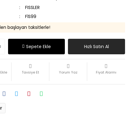
FISSLER
FİS99
den başlayan taksitlerle!
Sepete Ekle
Hızlı Satın Al
Tavsiye Et
Yorum Yaz
Fiyat Alarmı
ır