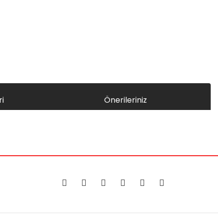
i
Önerileriniz
za iletebilirsiniz.