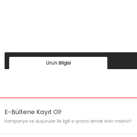
Ürün Bilgisi
Bu ürünün fiyat bilgisi, resim, ürün açıklamalarında ve diğer ko
Görüş ve önerileriniz için teşekkür ederiz.
Ürün resmi kalitesiz, bozuk veya görüntülenemiyor.
E-Bültene Kayıt Ol!
Ürün açıklamasında eksik bilgiler bulunuyor.
Kampanya ve duyurular ile ilgili e-posta almak ister misiniz?
Ürün bilgilerinde hatalar bulunuyor.
Ürün fiyatı diğer sitelerden daha pahalı.