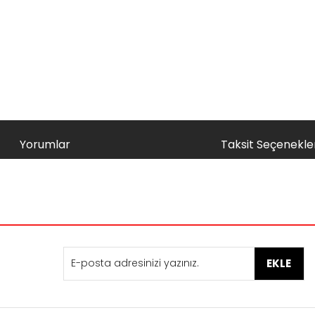
Yorumlar
Taksit Seçenekler
nularda yetersiz gördüğünüz noktaları öneri formunu kullanarak tarafımı
Bu ürüne ilk yorumu siz yapın!
Yorum Yaz
EKLE