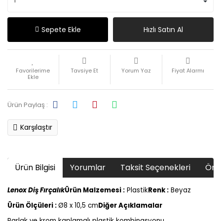
Sepete Ekle
Hızlı Satın Al
Tavsiye Et
Yorum Yaz
Fiyat Alarmı
Ürün Paylaş :
Karşılaştır
Ürün Bilgisi
Yorumlar
Taksit Seçenekleri
Öner
Lenox Diş Fırçalık
Ürün Malzemesi :
Plastik
Renk :
Beyaz
Ürün Ölçüleri :
Ø8 x 10,5 cm
Diğer Açıklamalar
Parlak ve krom kaplamalı plastik kombinasyonu