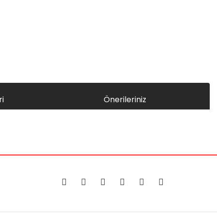
i
Önerileriniz
za iletebilirsiniz.