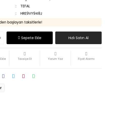
TEFAL
HRE9VY948J
 den başlayan taksitlerle!
Sepete Ekle
Hızlı Satın Al
Tavsiye Et
Yorum Yaz
Fiyat Alarmı
ır