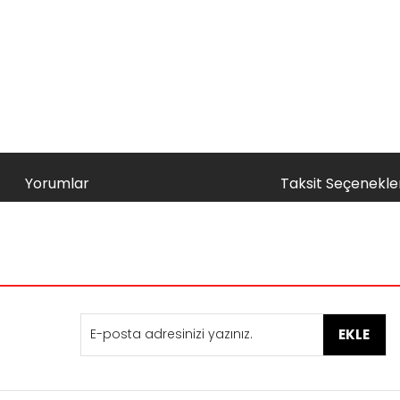
Yorumlar
Taksit Seçenekler
nularda yetersiz gördüğünüz noktaları öneri formunu kullanarak tarafımı
Bu ürüne ilk yorumu siz yapın!
Yorum Yaz
EKLE