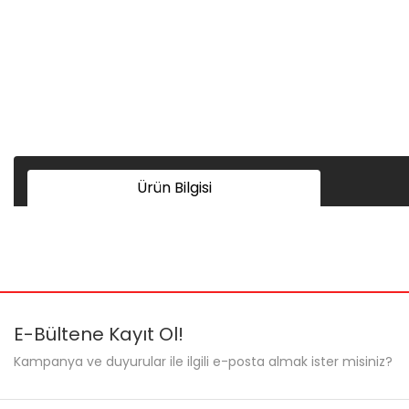
Ürün Bilgisi
Bu ürünün fiyat bilgisi, resim, ürün açıklamalarında ve diğer ko
Görüş ve önerileriniz için teşekkür ederiz.
Ürün resmi kalitesiz, bozuk veya görüntülenemiyor.
E-Bültene Kayıt Ol!
Ürün açıklamasında eksik bilgiler bulunuyor.
Kampanya ve duyurular ile ilgili e-posta almak ister misiniz?
Ürün bilgilerinde hatalar bulunuyor.
Ürün fiyatı diğer sitelerden daha pahalı.